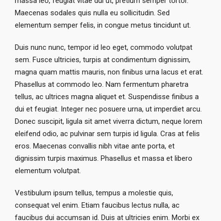
massa leo, feugiat vitae dui ut, pretium semper tortor.
Maecenas sodales quis nulla eu sollicitudin. Sed
elementum semper felis, in congue metus tincidunt ut.
Duis nunc nunc, tempor id leo eget, commodo volutpat
sem. Fusce ultricies, turpis at condimentum dignissim,
magna quam mattis mauris, non finibus urna lacus et erat.
Phasellus at commodo leo. Nam fermentum pharetra
tellus, ac ultrices magna aliquet et. Suspendisse finibus a
dui et feugiat. Integer nec posuere urna, ut imperdiet arcu.
Donec suscipit, ligula sit amet viverra dictum, neque lorem
eleifend odio, ac pulvinar sem turpis id ligula. Cras at felis
eros. Maecenas convallis nibh vitae ante porta, et
dignissim turpis maximus. Phasellus et massa et libero
elementum volutpat.
Vestibulum ipsum tellus, tempus a molestie quis,
consequat vel enim. Etiam faucibus lectus nulla, ac
faucibus dui accumsan id. Duis at ultricies enim. Morbi ex