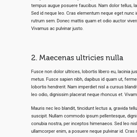
tempus augue posuere faucibus. Nam dolor tellus, laci
Sed id neque leo. Cras elementum neque eget nunc impe
rutrum sem. Donec mattis quam et odio auctor viverra.
Vivamus ac pulvinar justo.
2. Maecenas ultricies nulla
Fusce non dolor ultrices, lobortis libero eu, lacini
metus. Fusce sapien nibh, dapibus id quam ut, ferme
lobortis hendrerit. Nam imperdiet nisl a cursus bland
leo odio, dignissim placerat neque rhoncus et. Vivam
Mauris nec leo blandit, tincidunt lectus a, gravida te
suscipit. Nullam commodo ipsum pellentesque, dignissi
conubia nostra, per inceptos himenaeos. Sed leo nisl,
ullamcorper enim, a posuere neque pulvinar id. Cras m