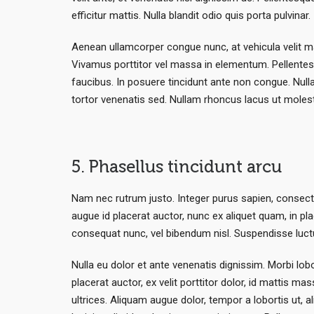
efficitur mattis. Nulla blandit odio quis porta pulvinar.
Aenean ullamcorper congue nunc, at vehicula velit m
Vivamus porttitor vel massa in elementum. Pellente
faucibus. In posuere tincidunt ante non congue. Nul
tortor venenatis sed. Nullam rhoncus lacus ut mole
5. Phasellus tincidunt arcu
Nam nec rutrum justo. Integer purus sapien, consectet
augue id placerat auctor, nunc ex aliquet quam, in pl
consequat nunc, vel bibendum nisl. Suspendisse luctus 
Nulla eu dolor et ante venenatis dignissim. Morbi lobo
placerat auctor, ex velit porttitor dolor, id mattis
ultrices. Aliquam augue dolor, tempor a lobortis ut, a