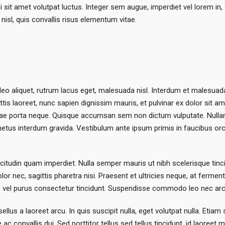
ci sit amet volutpat luctus. Integer sem augue, imperdiet vel lorem i
sl, quis convallis risus elementum vitae.
 leo aliquet, rutrum lacus eget, malesuada nisl. Interdum et malesua
s laoreet, nunc sapien dignissim mauris, et pulvinar ex dolor sit ame
vitae porta neque. Quisque accumsan sem non dictum vulputate. Nullam
 metus interdum gravida. Vestibulum ante ipsum primis in faucibus orci
licitudin quam imperdiet. Nulla semper mauris ut nibh scelerisque ti
r nec, sagittis pharetra nisi. Praesent et ultricies neque, at fermen
is vel purus consectetur tincidunt. Suspendisse commodo leo nec arc
ellus a laoreet arcu. In quis suscipit nulla, eget volutpat nulla. Eti
ue ac convallis dui. Sed porttitor tellus sed tellus tincidunt, id laor