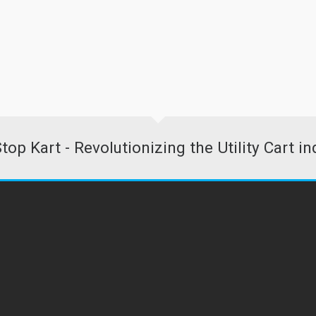
704-274-1863
ist businesses and consumers
info@1stopkart.com
www.1stopkart.com
top Kart - Revolutionizing the Utility Cart in
Home
OS