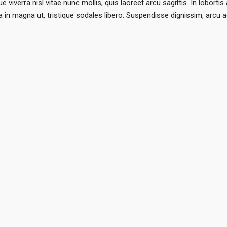
esque viverra nisl vitae nunc mollis, quis laoreet arcu sagittis. In lo
 in magna ut, tristique sodales libero. Suspendisse dignissim, arcu ac
ONE STOP KART
Aisha Wallace-Riley
One Stop Kart LLC
, durable, collapsible storage,