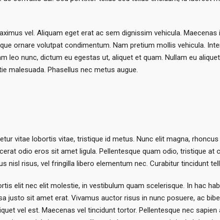
aximus vel. Aliquam eget erat ac sem dignissim vehicula. Maecenas 
sque ornare volutpat condimentum. Nam pretium mollis vehicula. In
lam leo nunc, dictum eu egestas ut, aliquet et quam. Nullam eu aliqu
stie malesuada. Phasellus nec metus augue.
ur vitae lobortis vitae, tristique id metus. Nunc elit magna, rhoncus
acerat odio eros sit amet ligula. Pellentesque quam odio, tristique a
nisl risus, vel fringilla libero elementum nec. Curabitur tincidunt tel
rtis elit nec elit molestie, in vestibulum quam scelerisque. In hac ha
 massa justo sit amet erat. Vivamus auctor risus in nunc posuere, ac 
liquet vel est. Maecenas vel tincidunt tortor. Pellentesque nec sapien