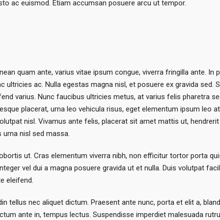
justo ac euismod. Etiam accumsan posuere arcu ut tempor.
ean quam ante, varius vitae ipsum congue, viverra fringilla ante. In po
 ultricies ac. Nulla egestas magna nisl, et posuere ex gravida sed. 
end varius. Nunc faucibus ultricies metus, at varius felis pharetra sed.
ntesque placerat, urna leo vehicula risus, eget elementum ipsum leo a
lutpat nisl. Vivamus ante felis, placerat sit amet mattis ut, hendrerit
tis urna nisl sed massa.
rtis ut. Cras elementum viverra nibh, non efficitur tortor porta quis.
eger vel dui a magna posuere gravida ut et nulla. Duis volutpat facili
te eleifend.
din tellus nec aliquet dictum. Praesent ante nunc, porta et elit a, blan
, dictum ante in, tempus lectus. Suspendisse imperdiet malesuada rutr