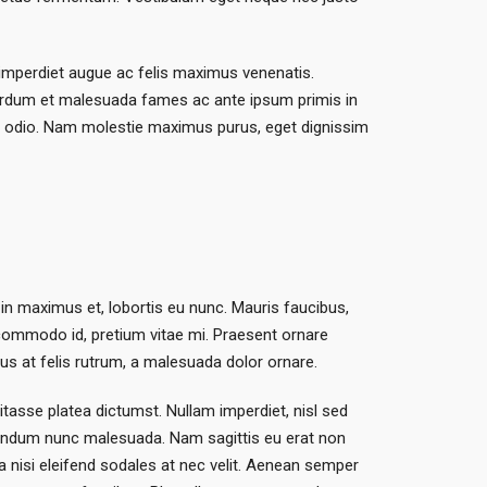
imperdiet augue ac felis maximus venenatis.
terdum et malesuada fames ac ante ipsum primis in
et odio. Nam molestie maximus purus, eget dignissim
 in maximus et, lobortis eu nunc. Mauris faucibus,
t commodo id, pretium vitae mi. Praesent ornare
lus at felis rutrum, a malesuada dolor ornare.
bitasse platea dictumst. Nullam imperdiet, nisl sed
bibendum nunc malesuada. Nam sagittis eu erat non
 a nisi eleifend sodales at nec velit. Aenean semper