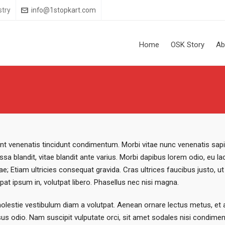
stry
info@1stopkart.com
Home
OSK Story
Ab
ent venenatis tincidunt condimentum. Morbi vitae nunc venenatis sapien 
sa blandit, vitae blandit ante varius. Morbi dapibus lorem odio, eu la
urae; Etiam ultricies consequat gravida. Cras ultrices faucibus justo,
lutpat ipsum in, volutpat libero. Phasellus nec nisi magna.
olestie vestibulum diam a volutpat. Aenean ornare lectus metus, et 
ursus odio. Nam suscipit vulputate orci, sit amet sodales nisi condim