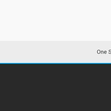
and customizable utility carts that can quickly ass
in moving many items easily.
One S
© 2024 · One Stop Kart LLC. All rights reserved.