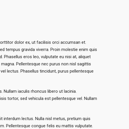
rttitor dolor ex, ut facilisis orci accumsan et.
Sed tempus gravida viverra. Proin molestie enim quis
 Phasellus eros leo, vulputate eu nisi at, aliquet
t magna. Pellentesque nec purus non nisl sagittis
 vel lectus. Phasellus tincidunt, purus pellentesque
 Nullam iaculis rhoncus libero ut lacinia.
sis tortor, sed vehicula est pellentesque vel. Nullam
dit interdum lectus. Nulla nisl metus, pretium quis
um. Pellentesque congue felis eu mattis vulputate.