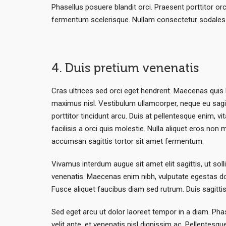
Phasellus posuere blandit orci. Praesent porttitor or
fermentum scelerisque. Nullam consectetur sodales ni
4. Duis pretium venenatis
Cras ultrices sed orci eget hendrerit. Maecenas quis
maximus nisl. Vestibulum ullamcorper, neque eu sagitti
porttitor tincidunt arcu. Duis at pellentesque enim, 
facilisis a orci quis molestie. Nulla aliquet eros non
accumsan sagittis tortor sit amet fermentum.
Vivamus interdum augue sit amet elit sagittis, ut sol
venenatis. Maecenas enim nibh, vulputate egestas dolo
Fusce aliquet faucibus diam sed rutrum. Duis sagitt
Sed eget arcu ut dolor laoreet tempor in a diam. Phas
velit ante, et venenatis nisl dignissim ac. Pellentesq