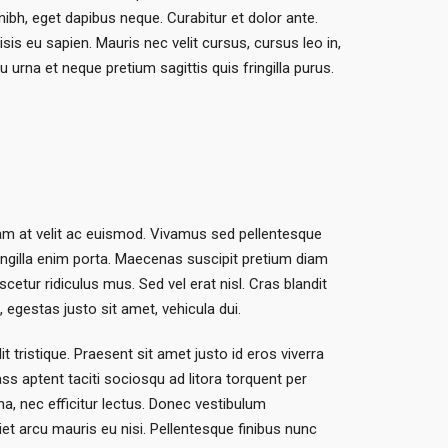
nibh, eget dapibus neque. Curabitur et dolor ante.
is eu sapien. Mauris nec velit cursus, cursus leo in,
 urna et neque pretium sagittis quis fringilla purus.
quam at velit ac euismod. Vivamus sed pellentesque
ngilla enim porta. Maecenas suscipit pretium diam
etur ridiculus mus. Sed vel erat nisl. Cras blandit
egestas justo sit amet, vehicula dui.
t tristique. Praesent sit amet justo id eros viverra
ss aptent taciti sociosqu ad litora torquent per
na, nec efficitur lectus. Donec vestibulum
iet arcu mauris eu nisi. Pellentesque finibus nunc