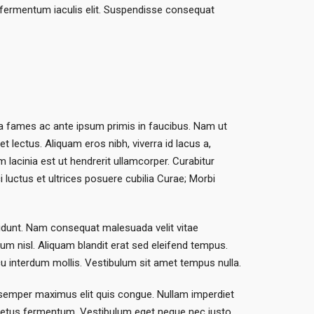
n, fermentum iaculis elit. Suspendisse consequat
da fames ac ante ipsum primis in faucibus. Nam ut
t lectus. Aliquam eros nibh, viverra id lacus a,
 lacinia est ut hendrerit ullamcorper. Curabitur
 luctus et ultrices posuere cubilia Curae; Morbi
ncidunt. Nam consequat malesuada velit vitae
tum nisl. Aliquam blandit erat sed eleifend tempus.
u interdum mollis. Vestibulum sit amet tempus nulla.
am semper maximus elit quis congue. Nullam imperdiet
eet metus fermentum. Vestibulum eget neque nec justo