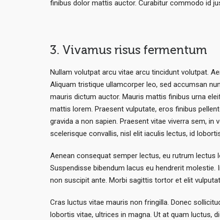
finibus dolor mattis auctor. Curabitur commodo id 
3. Vivamus risus fermentum
Nullam volutpat arcu vitae arcu tincidunt volutpat. Aen
Aliquam tristique ullamcorper leo, sed accumsan nunc
mauris dictum auctor. Mauris mattis finibus urna eleif
mattis lorem. Praesent vulputate, eros finibus pelle
gravida a non sapien. Praesent vitae viverra sem, in vo
scelerisque convallis, nisl elit iaculis lectus, id lobor
Aenean consequat semper lectus, eu rutrum lectus lobo
Suspendisse bibendum lacus eu hendrerit molestie. Int
non suscipit ante. Morbi sagittis tortor et elit vulputa
Cras luctus vitae mauris non fringilla. Donec sollicitu
lobortis vitae, ultrices in magna. Ut at quam luctus