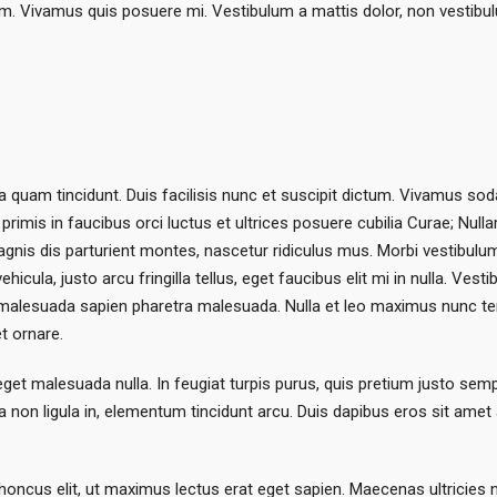
m. Vivamus quis posuere mi. Vestibulum a mattis dolor, non vestibulum
ida quam tincidunt. Duis facilisis nunc et suscipit dictum. Vivamus so
primis in faucibus orci luctus et ultrices posuere cubilia Curae; Null
agnis dis parturient montes, nascetur ridiculus mus. Morbi vestibulu
ula, justo arcu fringilla tellus, eget faucibus elit mi in nulla. Vestib
 malesuada sapien pharetra malesuada. Nulla et leo maximus nunc te
t ornare.
, eget malesuada nulla. In feugiat turpis purus, quis pretium justo se
inia non ligula in, elementum tincidunt arcu. Duis dapibus eros sit am
rhoncus elit, ut maximus lectus erat eget sapien. Maecenas ultricies nu