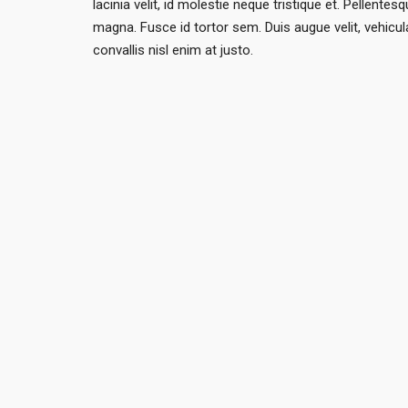
lacinia velit, id molestie neque tristique et. Pellent
magna. Fusce id tortor sem. Duis augue velit, vehicula
convallis nisl enim at justo.
ABOUT US
The company is located in Charlotte, NC.
One Stop Kart will manufacturer and sell a lightweight