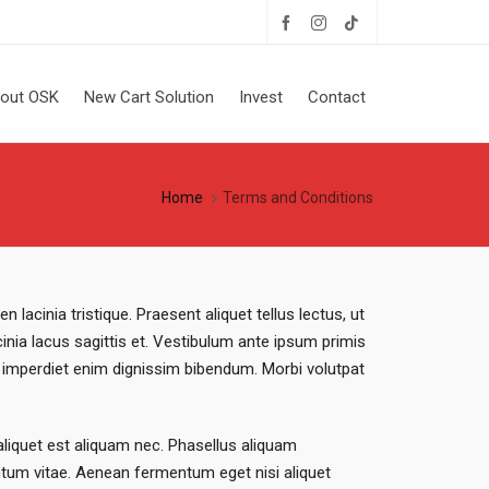
out OSK
New Cart Solution
Invest
Contact
Home
Terms and Conditions
lacinia tristique. Praesent aliquet tellus lectus, ut
cinia lacus sagittis et. Vestibulum ante ipsum primis
 ut imperdiet enim dignissim bibendum. Morbi volutpat
aliquet est aliquam nec. Phasellus aliquam
entum vitae. Aenean fermentum eget nisi aliquet