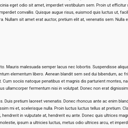
nia eget odio sit amet, imperdiet vestibulum sem. Proin ut efficitur 
rdiet convallis. Quisque augue risus, euismod quis luctus ut, facilis
 Nullam sit amet erat auctor, pretium elit at, venenatis sem. Nulla eu
a justo. Mauris malesuada semper lacus nec lobortis. Suspendisse ali
ntum elementum libero. Aenean blandit sem sed dui bibendum, ac fri
it. Cum sociis natoque penatibus et magnis dis parturient montes, nasc
us ullamcorper fermentum nisi in volutpat. Donec non erat dignissim, 
llus. Duis pretium laoreet venenatis. Donec rhoncus ante ac enim blandi
m mi et, scelerisque nulla. Proin luctus luctus tellus at pretium. Cla
 hendrerit in vulputate at, hendrerit eu ante. Donec quis ultrices mag
olestie, ipsum a ultricies luctus, metus odio ultrices arcu, et imperd